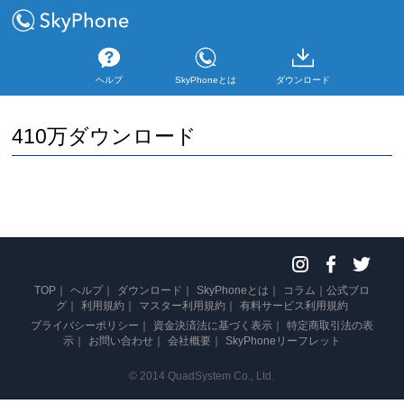
ヘルプ
SkyPhoneとは
ダウンロード
410万ダウンロード
TOP
ヘルプ
ダウンロード
SkyPhoneとは
コラム
公式ブロ
グ
利用規約
マスター利用規約
有料サービス利用規約
プライバシーポリシー
資金決済法に基づく表示
特定商取引法の表
示
お問い合わせ
会社概要
SkyPhoneリーフレット
© 2014 QuadSystem Co., Ltd.