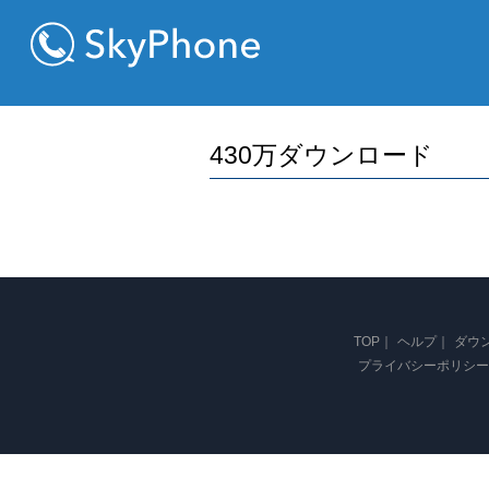
430万ダウンロード
TOP
ヘルプ
ダウ
プライバシーポリシー