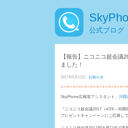
SkyPh
公式ブログ
【報告】ニコニコ超会議2
ました！
2017年5月12日
お知らせ
SkyPhone広報室アシスタント、
川西
『ニコニコ超会議2017（4/29～3
プレゼントキャンペーンにご応募し
ニコニコ超会議2017初出展記念で実