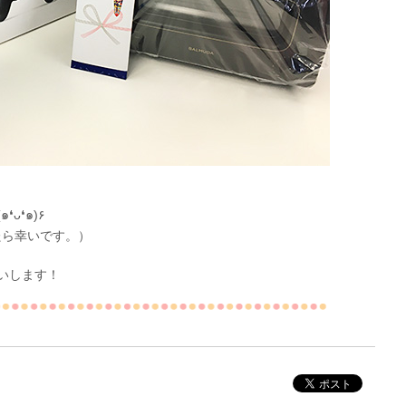
着まで、しばらくお待ちください٩(๑❛ᴗ❛๑)۶
たら幸いです。）
願いします！