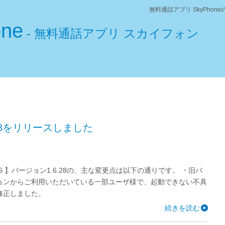
無料通話アプリ SkyPho
one
- 無料通話アプリ スカイフォン
.28をリリースしました
OS 】バージョン1.6.28の、主な変更点は以下の通りです。 ・旧バ
ョンからご利用いただいている一部ユーザ様で、起動できない不具
修正しました。
続きを読む