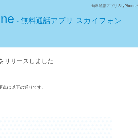
無料通話アプリ SkyPho
one
- 無料通話アプリ スカイフォン
6.7をリリースしました
な変更点は以下の通りです。